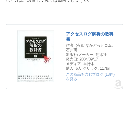
れた方は、設置してみては如何でしょうか。
アクセスログ解析の教科
書
作者:
(有)いなかどっとコム,
石井研二
出版社/メーカー:
翔泳社
発売日:
2004/09/17
メディア:
単行本
購入
: 6人
クリック
: 117回
この商品を含むブログ (18件)
を見る