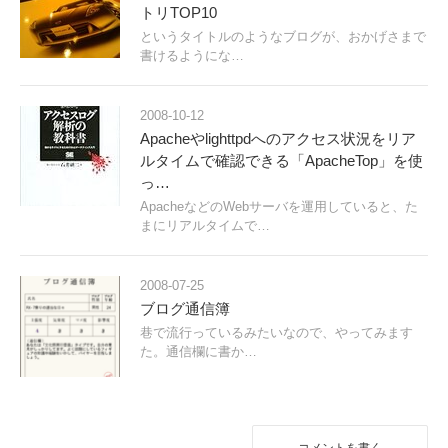
トリTOP10
というタイトルのようなブログが、おかげさまで
書けるようにな…
2008-10-12
Apacheやlighttpdへのアクセス状況をリア
ルタイムで確認できる「ApacheTop」を使
っ…
ApacheなどのWebサーバを運用していると、た
まにリアルタイムで…
2008-07-25
ブログ通信簿
巷で流行っているみたいなので、やってみます
た。通信欄に書か…