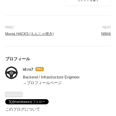
コメントを書く
Monja HACKS (もんじゃ焼き)
N904i
プロフィール
id:rx7
はて
なブ
Backend / Infrastructure Engineer.
ログ
→プロフィールページ
Pro
@namikawaをフォロー
このブログについて