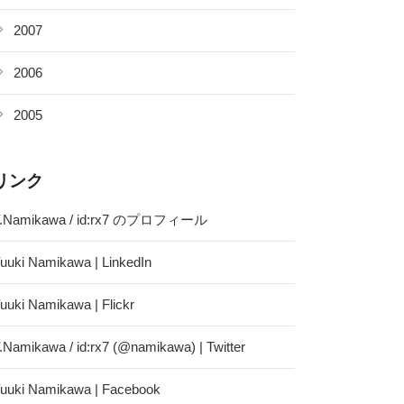
2007
2006
2005
リンク
.Namikawa / id:rx7 のプロフィール
uuki Namikawa | LinkedIn
uuki Namikawa | Flickr
.Namikawa / id:rx7 (@namikawa) | Twitter
uuki Namikawa | Facebook