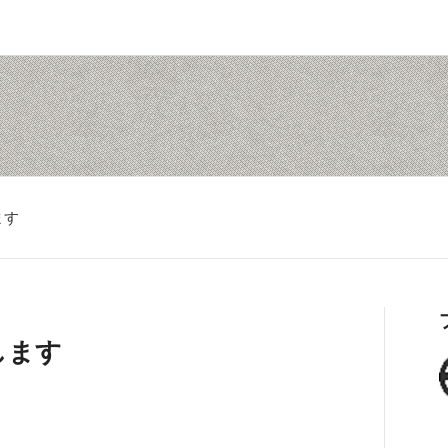
ます
します