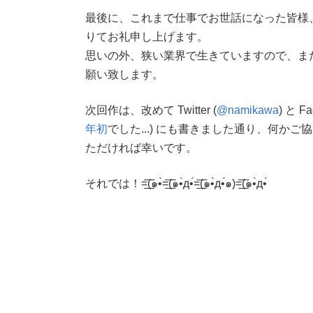
最後に、これまで仕事でお世話になった皆様
りてお礼申し上げます。
思いの外、狭い業界で生きていますので、ま
願い致します。
次回作は、改めて Twitter (
@namikawa
) と 
年初
でした...) にも書きました通り、何か
ただければ幸いです。
それでは！=͟͟͞͞(๑•̀=͟͟͞͞(๑•̀д•́=͟͟͞͞(๑•̀д•́๑)=͟͟͞͞(๑•̀д•́