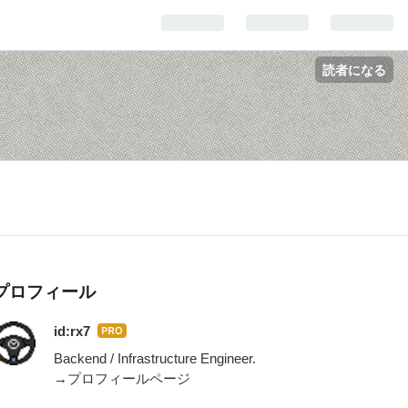
読者になる
プロフィール
id:rx7
はて
なブ
Backend / Infrastructure Engineer.
ログ
→プロフィールページ
Pro