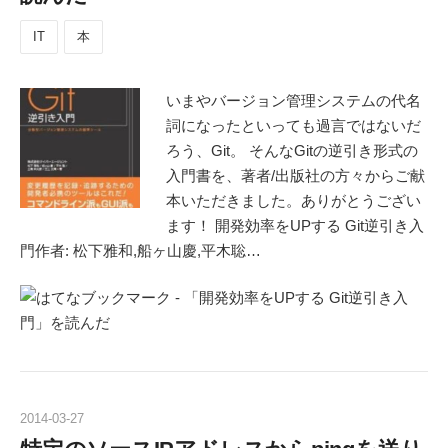
IT
本
いまやバージョン管理システムの代名
詞になったといっても過言ではないだ
ろう、Git。 そんなGitの逆引き形式の
入門書を、著者/出版社の方々からご献
本いただきました。ありがとうござい
ます！ 開発効率をUPする Git逆引き入
門作者: 松下雅和,船ヶ山慶,平木聡…
2014
-
03
-
27