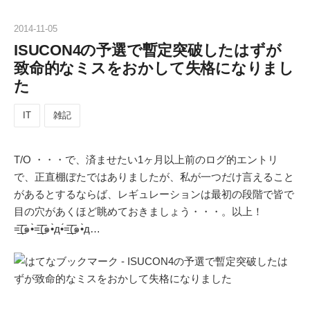
2014
-
11
-
05
ISUCON4の予選で暫定突破したはずが
致命的なミスをおかして失格になりまし
た
IT
雑記
T/O ・・・で、済ませたい1ヶ月以上前のログ的エントリ
で、正直棚ぼたではありましたが、私が一つだけ言えること
があるとするならば、レギュレーションは最初の段階で皆で
目の穴があくほど眺めておきましょう・・・。以上！
=͟͟͞͞(๑•̀=͟͟͞͞(๑•̀д•́=͟͟͞͞(๑•̀д…