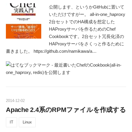
公開します、というかGitHubに置いて
いただけですがー。 all-in-one_haproxy
2台セットでのHA構成を想定した
HAProxyサーバを作るためのChef
Cookbookです。2台セット冗長化済の
HAProxyサーバをさくっと作るために
書きました。 https://github.com/namikawa/a…
2014
-
12
-
02
Apache 2.4系のRPMファイルを作成する
IT
Linux